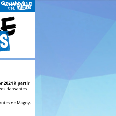
r 2024 à partir
rées dansantes
minutes de Magny-