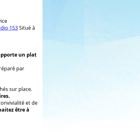
vice
udio 153
Situé à
apporte un plat
préparé par
hés sur place.
ires.
convivialité et de
aitez être à