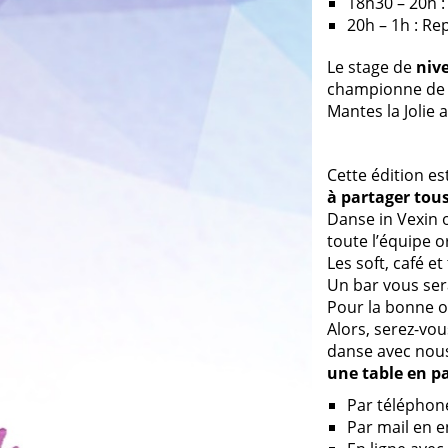
18h30 – 20h :
20h – 1h : Re
Le stage de
niv
championne de 
Mantes la Jolie 
Cette édition es
à partager tou
Danse in Vexin o
toute l’équipe o
Les soft, café e
Un bar vous sera
Pour la bonne o
Alors, serez-vous
danse avec nou
une table en pa
Par téléphon
Par mail en 