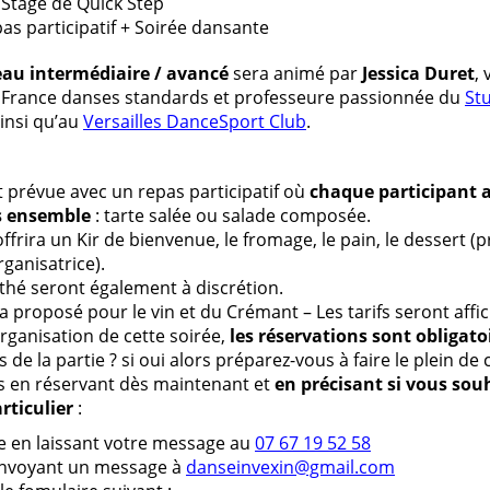
 Stage de Quick Step
pas participatif + Soirée dansante
eau intermédiaire / avancé
sera animé par
Jessica Duret
, 
France danses standards et professeure passionnée du
St
ainsi qu’au
Versailles DanceSport Club
.
t prévue avec un repas participatif où
chaque participant 
s ensemble
: tarte salée ou salade composée.
ffrira un Kir de bienvenue, le fromage, le pain, le dessert (
rganisatrice).
t thé seront également à discrétion.
 proposé pour le vin et du Crémant – Les tarifs seront affic
rganisation de cette soirée,
les réservations sont obligato
 de la partie ? si oui alors préparez-vous à faire le plein de 
s en réservant dès maintenant et
en précisant si vous souh
rticulier
:
e en laissant votre message au
07 67 19 52 58
envoyant un message à
danseinvexin@gmail.com