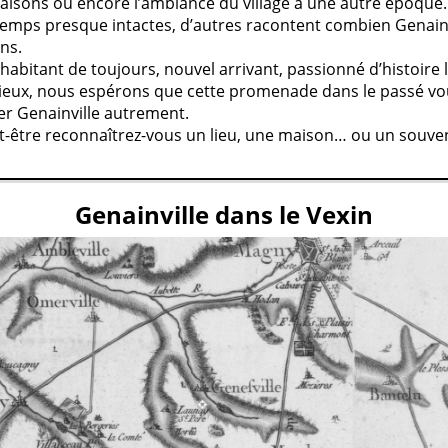
maisons ou encore l’ambiance du village à une autre époque.
 temps presque intactes, d’autres racontent combien Genainv
ons.
abitant de toujours, nouvel arrivant, passionné d’histoire 
ieux, nous espérons que cette promenade dans le passé v
er Genainville autrement.
ut-être reconnaîtrez-vous un lieu, une maison… ou un souven
Genainville dans le Vexin