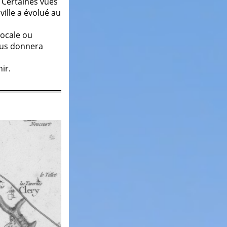
 Certaines vues
ille a évolué au
locale ou
ous donnera
ir.