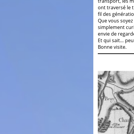
transport, les 
ont traversé le
fil des générati
Que vous soyez h
simplement cur
envie de regard
Et qui sait… pe
Bonne visite.