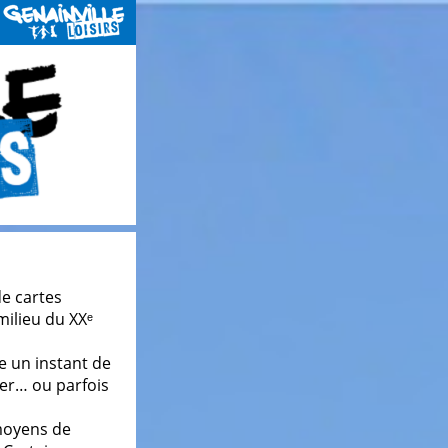
de cartes
 milieu du XXᵉ
e un instant de
ier… ou parfois
 moyens de